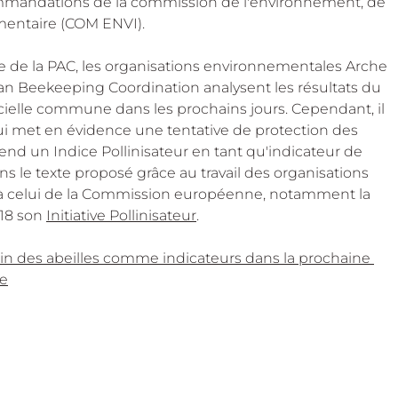
ommandations de la commission de l'environnement, de 
imentaire (COM ENVI).
me de la PAC, les organisations environnementales Arche 
n Beekeeping Coordination analysent les résultats du 
icielle commune dans les prochains jours. Cependant, il 
ui met en évidence une tentative de protection des 
rend un Indice Pollinisateur en tant qu'indicateur de 
ns le texte proposé grâce au travail des organisations 
 à celui de la Commission européenne, notamment la 
18 son 
Initiative Pollinisateur
.
n des abeilles comme indicateurs dans la prochaine 
fe