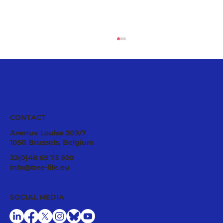
CONTACT
Avenue Louise 209/7
1050 Brussels, Belgium
Ecological Integrity Starts With
32(0)48 69 73 920
Pesticide Reduction: The Value Case
info@bee-life.eu
for National Nature Restoration Plans
SOCIAL MEDIA