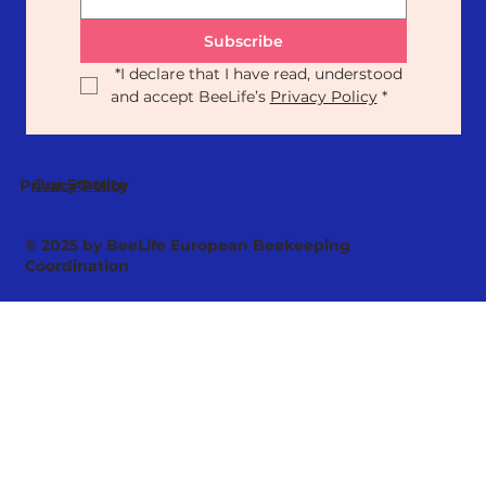
Subscribe
*
I declare that I have read, understood 
and accept BeeLife’s 
Privacy Policy
*
Our Statute
Privacy Policy
© 2025 by BeeLife European Beekeeping
Coordination