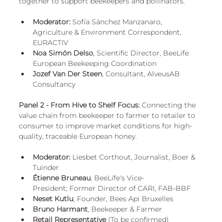
together to support beekeepers and pollinators.
Moderator:
 Sofía Sánchez Manzanaro, 
Agriculture & Environment Correspondent, 
EURACTIV 
Noa Simón Delso
, Scientific Director, BeeLife 
European Beekeeping Coordination 
Jozef Van Der Steen
, Consultant, AlveusAB 
Consultancy 
Panel 2 - From Hive to Shelf
Focus:
 Connecting the 
value chain from beekeeper to farmer to retailer to 
consumer to improve market conditions for high-
quality, traceable European honey.
Moderator:
 Liesbet Corthout, Journalist, Boer & 
Tuinder 
Étienne Bruneau
, BeeLife's Vice-
President; Former Director of CARI, FAB-BBF 
Neset Kutlu
, Founder, Bees Api Bruxelles 
Bruno Harmant
, Beekeeper & Farmer
Retail Representative
 (To be confirmed)  