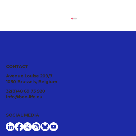
CONTACT
Avenue Louise 209/7
1050 Brussels, Belgium
Pollinator Stewardship: A Strategic
32(0)48 69 73 920
Asset for Successful National
info@bee-life.eu
Restoration Plans
SOCIAL MEDIA