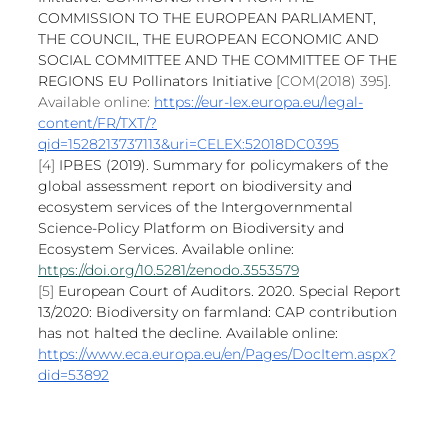
COMMISSION TO THE EUROPEAN PARLIAMENT, 
THE COUNCIL, THE EUROPEAN ECONOMIC AND 
SOCIAL COMMITTEE AND THE COMMITTEE OF THE 
REGIONS EU Pollinators Initiative 
[COM(2018) 395]. 
Available online: 
https://eur-lex.europa.eu/legal-
content/FR/TXT/?
qid=1528213737113&uri=CELEX:52018DC0395
[4] 
IPBES (2019). Summary for policymakers of the 
global assessment report on biodiversity and 
ecosystem services of the Intergovernmental 
Science-Policy Platform on Biodiversity and 
Ecosystem Services. Available online: 
https://doi.org/10.5281/zenodo.3553579
[5] 
European Court of Auditors. 2020. Special Report 
13/2020: Biodiversity on farmland: CAP contribution 
has not halted the decline. Available online: 
https://www.eca.europa.eu/en/Pages/DocItem.aspx?
did=53892