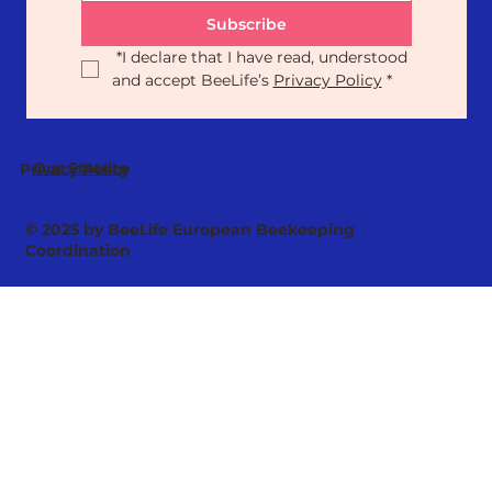
Subscribe
*
I declare that I have read, understood 
and accept BeeLife’s 
Privacy Policy
*
Our Statute
Privacy Policy
© 2025 by BeeLife European Beekeeping
Coordination