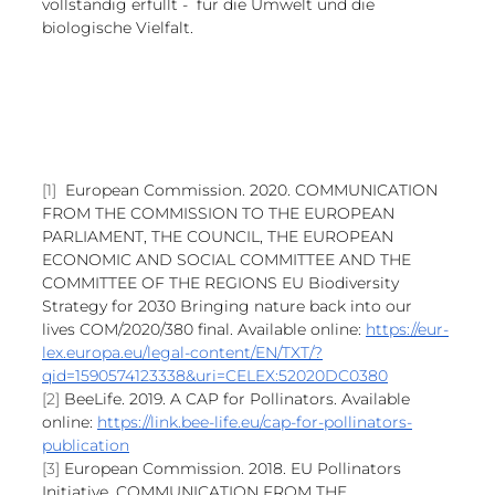
vollständig erfüllt -  für die Umwelt und die 
biologische Vielfalt.
[1] 
European Commission. 2020. COMMUNICATION 
FROM THE COMMISSION TO THE EUROPEAN 
PARLIAMENT, THE COUNCIL, THE EUROPEAN 
ECONOMIC AND SOCIAL COMMITTEE AND THE 
COMMITTEE OF THE REGIONS EU Biodiversity 
Strategy for 2030 Bringing nature back into our 
lives COM/2020/380 final. Available online: 
https://eur-
lex.europa.eu/legal-content/EN/TXT/?
qid=1590574123338&uri=CELEX:52020DC0380
[2] 
BeeLife. 2019. A CAP for Pollinators. Available 
online: 
https://link.bee-life.eu/cap-for-pollinators-
publication
[3] 
European Commission. 2018. EU Pollinators 
Initiative. COMMUNICATION FROM THE 