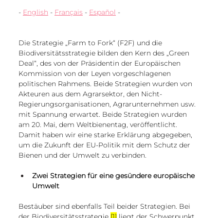
European
- 
English
 - 
Français
 - 
Español
 -
Die Strategie „Farm to Fork“ (F2F) und die 
Biodiversitätsstrategie bilden den Kern des „Green 
Deal“, des von der Präsidentin der Europäischen 
Kommission von der Leyen vorgeschlagenen 
politischen Rahmens. Beide Strategien wurden von 
Akteuren aus dem Agrarsektor, 
d
en 
Nicht-
Regierungsorganisationen
, Agrarunternehmen usw. 
mit Spannung erwartet. Beide Strategien wurden 
am 20. Mai, dem Weltbienentag, veröffentlicht. 
Damit haben wir eine starke Erklärung abgegeben, 
um die Zukunft der EU-Politik mit dem Schutz der 
Bienen und der Umwelt zu verbinden.
Zwei Strategien für eine gesündere europäische 
Umwelt
Bestäuber sind ebenfalls Teil beider Strategien. Bei 
der Biodiversitätsstrategie 
[1]
 liegt der Schwerpunkt 