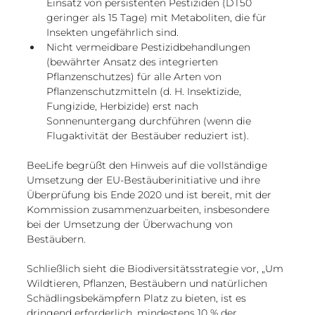
Einsatz von persistenten Pestiziden (DT50 
geringer als 15 Tage) mit Metaboliten, die für 
Insekten ungefährlich sind. 
Nicht vermeidbare Pestizidbehandlungen 
(bewährter Ansatz des integrierten 
Pflanzenschutzes) für alle Arten von 
Pflanzenschutzmitteln (d. H. Insektizide, 
Fungizide, Herbizide) erst nach 
Sonnenuntergang durchführen (wenn die 
Flugaktivität der Bestäuber reduziert ist).
BeeLife begrüßt den Hinweis auf die vollständige 
Umsetzung der EU-Bestäuberinitiative und ihre 
Überprüfung bis Ende 2020 und ist bereit, mit der 
Kommission zusammenzuarbeiten, insbesondere 
bei der Umsetzung der Überwachung von 
Bestäubern.
Schließlich sieht die Biodiversitätsstrategie vor, „Um 
Wildtieren, Pflanzen, Bestäubern und natürlichen 
Schädlingsbekämpfern Platz zu bieten, ist es 
dringend erforderlich, mindestens 10 % der 