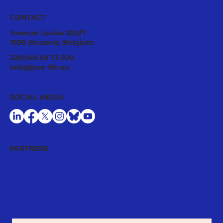
CONTACT
Avenue Louise 209/7
1050 Brussels, Belgium
Tropilaelaps mites: a fast-spreading
32(0)48 69 73 920
threat requiring urgent EU
info@bee-life.eu
preparedness
SOCIAL MEDIA
PARTNERS